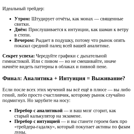
Идеальный трейдер:
Утром:
Штудирует отчёты, как монах — священные
свитки.
Днём:
Прислушивается к интуиции, как шаман к ветру
в степи.
Вечером:
Рыдает в подушку, потому что рынок опять
показал средний палец всей вашей аналитике.
Секрет успеха:
Чередуйте графики с дыхательной
гимнастикой. Или с пивом — но не смешивайте, иначе
начнёте видеть паттерны в облаках и пивной пене.
Финал: Аналитика + Интуиция = Выживание?
Если после всех этих мучений вы всё ещё в плюсе — вы либо
гений, либо просто счастливчик, которому рынок случайно
подмигнул. Но зарубите на носу:
Перебор с аналитикой
— и ваш мозг сгорит, как
старый калькулятор на экзамене.
Перебор с интуицией
— и вы станете героем баек про
«трейдера-гадалку», который покупает активы по фазам
луны.