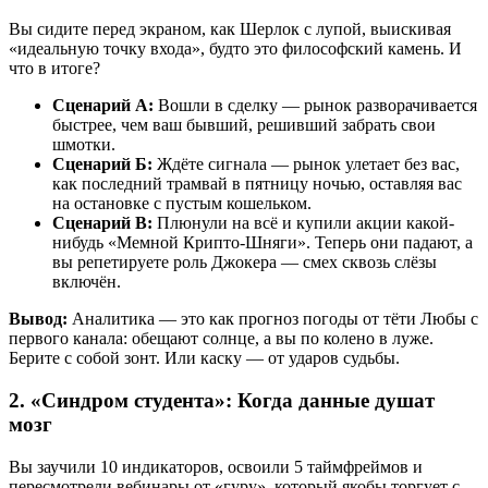
Вы сидите перед экраном, как Шерлок с лупой, выискивая
«идеальную точку входа», будто это философский камень. И
что в итоге?
Сценарий А:
Вошли в сделку — рынок разворачивается
быстрее, чем ваш бывший, решивший забрать свои
шмотки.
Сценарий Б:
Ждёте сигнала — рынок улетает без вас,
как последний трамвай в пятницу ночью, оставляя вас
на остановке с пустым кошельком.
Сценарий В:
Плюнули на всё и купили акции какой-
нибудь «Мемной Крипто-Шняги». Теперь они падают, а
вы репетируете роль Джокера — смех сквозь слёзы
включён.
Вывод:
Аналитика — это как прогноз погоды от тёти Любы с
первого канала: обещают солнце, а вы по колено в луже.
Берите с собой зонт. Или каску — от ударов судьбы.
2. «Синдром студента»: Когда данные душат
мозг
Вы заучили 10 индикаторов, освоили 5 таймфреймов и
пересмотрели вебинары от «гуру», который якобы торгует с