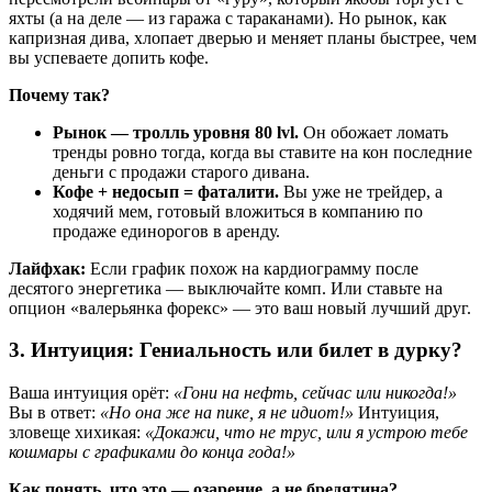
яхты (а на деле — из гаража с тараканами). Но рынок, как
капризная дива, хлопает дверью и меняет планы быстрее, чем
вы успеваете допить кофе.
Почему так?
Рынок — тролль уровня 80 lvl.
Он обожает ломать
тренды ровно тогда, когда вы ставите на кон последние
деньги с продажи старого дивана.
Кофе + недосып = фаталити.
Вы уже не трейдер, а
ходячий мем, готовый вложиться в компанию по
продаже единорогов в аренду.
Лайфхак:
Если график похож на кардиограмму после
десятого энергетика — выключайте комп. Или ставьте на
опцион «валерьянка форекс» — это ваш новый лучший друг.
3. Интуиция: Гениальность или билет в дурку?
Ваша интуиция орёт:
«Гони на нефть, сейчас или никогда!»
Вы в ответ:
«Но она же на пике, я не идиот!»
Интуиция,
зловеще хихикая:
«Докажи, что не трус, или я устрою тебе
кошмары с графиками до конца года!»
Как понять, что это — озарение, а не бредятина?