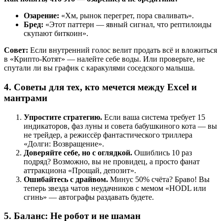
Озарение:
«Хм, рынок перегрет, пора сваливать».
Бред:
«Этот паттерн — явный сигнал, что рептилоиды
скупают биткоин».
Совет:
Если внутренний голос велит продать всё и вложиться
в «Крипто-Котят» — налейте себе воды. Или проверьте, не
спутали ли вы график с каракулями соседского малыша.
4. Советы для тех, кто мечется между Excel и
мантрами
Упростите стратегию.
Если ваша система требует 15
индикаторов, фаз луны и совета бабушкиного кота — вы
не трейдер, а режиссёр фантастического триллера
«Долги: Возвращение».
Доверяйте себе, но с оглядкой.
Ошиблись 10 раз
подряд? Возможно, вы не провидец, а просто фанат
аттракциона «Прощай, депозит».
Ошибайтесь с драйвом.
Минус 50% счёта? Браво! Вы
теперь звезда чатов неудачников с мемом «HODL или
сгинь» — автографы раздавать будете.
5. Баланс: Не робот и не шаман