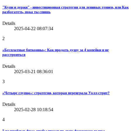
"Купи и держи" - инвестиционная стратегия для ленивых гениев, или Как
разбогатеть, пока ты спишь
Details
2025-04-22 08:07:34
2
«Бесплатные биткоины»: Как продать душу за 4 копейки и не
расстроиться
Details
2025-03-21 08:36:01
3
«Четыре глупца»: стратегия, которая переиграла Уолл-стрит?
Details
2025-02-28 10:18:54
4
5 волшебных фраз, чтобы прослыть гуру фондового рынка