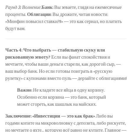
Раунд 3: Волнение.
Банк:
Вы зеваете, глядя на ежемесячные
проценты.
Облигации:
Вы дрожите, читая новости:
«Минфин повысил ставки?!!» — это как сериал, но платить
будут вам.
Часть 4: Что выбрать — стабильную скуку или
рискованную зевоту?
Если вы фанат спокойствия и
мечтаете, чтобы ваши деньги старели, как дорогой сыр, —
ваш выбор банк. Но если готовы поиграть в «русскую
рулетку» с купонами вместо пуль — дерзайте с облигациями!
Важно:
Не кладите все яйца в одну корзину.
Особенно если корзина — это банк, который
может сгореть, как шашлык на майских.
Заключение: «Инвестиции — это как брак»
Либо вы
годами копите на микроволновку с депозита, либо рискуете,
но мечтаете о яхте… которую всё равно не купите. Главное —