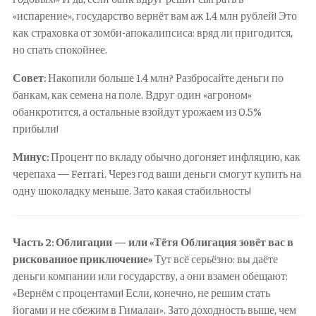
«испарение», государство вернёт вам аж 1.4 млн рублей! Это
как страховка от зомби-апокалипсиса: вряд ли пригодится,
но спать спокойнее.
Совет:
Накопили больше 1.4 млн? Разбросайте деньги по
банкам, как семена на поле. Вдруг один «агроном»
обанкротится, а остальные взойдут урожаем из 0.5%
прибыли!
Минус:
Процент по вкладу обычно догоняет инфляцию, как
черепаха — Ferrari. Через год ваши деньги смогут купить на
одну шоколадку меньше. Зато какая стабильность!
Часть 2: Облигации — или «Тётя Облигация зовёт вас в
рискованное приключение»
Тут всё серьёзно: вы даёте
деньги компании или государству, а они взамен обещают:
«Вернём с процентами! Если, конечно, не решим стать
йогами и не сбежим в Гималаи». Зато доходность выше, чем