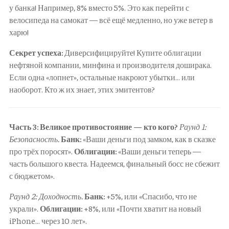
у банка! Например, 8% вместо 5%. Это как перейти с
велосипеда на самокат — всё ещё медленно, но уже ветер в
харю!
Секрет успеха:
Диверсифицируйте! Купите облигации
нефтяной компании, минфина и производителя доширака.
Если одна «лопнет», остальные накроют убытки… или
наоборот. Кто ж их знает, этих эмитентов?
Часть 3: Великое противостояние — кто кого?
Раунд 1:
Безопасность.
Банк:
«Ваши деньги под замком, как в сказке
про трёх поросят».
Облигации:
«Ваши деньги теперь —
часть большого квеста. Надеемся, финальный босс не сбежит
с бюджетом».
Раунд 2: Доходность.
Банк:
+5%, или «Спасибо, что не
украли».
Облигации:
+8%, или «Почти хватит на новый
iPhone… через 10 лет».