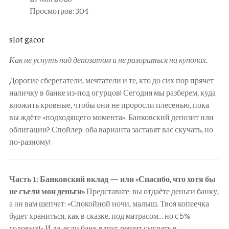
Просмотров: 304
slot gacor
Как не уснуть над депозитом и не разориться на купонах.
Дорогие сберегатели, мечтатели и те, кто до сих пор прячет
наличку в банке из-под огурцов! Сегодня мы разберем, куда
вложить кровные, чтобы они не проросли плесенью, пока
вы ждёте «подходящего момента». Банковский депозит или
облигации? Спойлер: оба варианта заставят вас скучать, но
по-разному!
Часть 1: Банковский вклад — или «Спасибо, что хотя бы
не съели мои деньги»
Представьте: вы отдаёте деньги банку,
а он вам шепчет: «Спокойной ночи, малыш. Твоя копеечка
будет храниться, как в сказке, под матрасом… но с 5%
годовых!» И да, если банк вдруг решит сыграть в