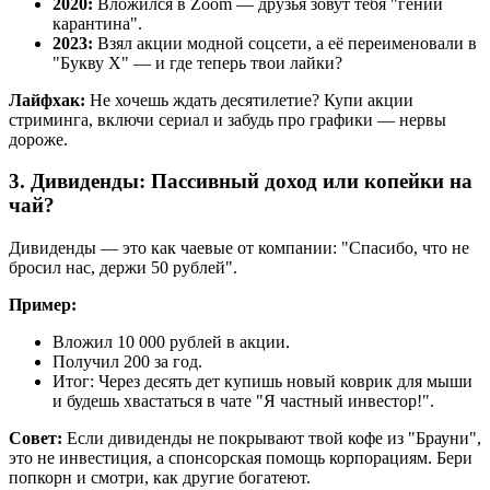
2020:
Вложился в Zoom — друзья зовут тебя "гений
карантина".
2023:
Взял акции модной соцсети, а её переименовали в
"Букву X" — и где теперь твои лайки?
Лайфхак:
Не хочешь ждать десятилетие? Купи акции
стриминга, включи сериал и забудь про графики — нервы
дороже.
3. Дивиденды: Пассивный доход или копейки на
чай?
Дивиденды — это как чаевые от компании: "Спасибо, что не
бросил нас, держи 50 рублей".
Пример:
Вложил 10 000 рублей в акции.
Получил 200 за год.
Итог: Через десять дет купишь новый коврик для мыши
и будешь хвастаться в чате "Я частный инвестор!".
Совет:
Если дивиденды не покрывают твой кофе из "Брауни",
это не инвестиция, а спонсорская помощь корпорациям. Бери
попкорн и смотри, как другие богатеют.