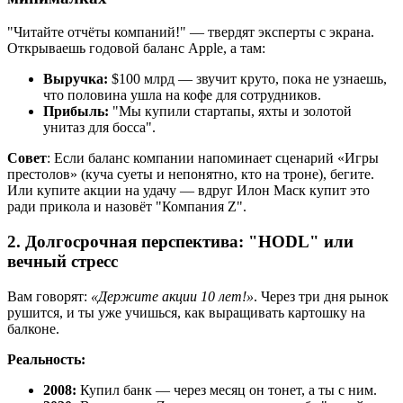
"Читайте отчёты компаний!" — твердят эксперты с экрана.
Открываешь годовой баланс Apple, а там:
Выручка:
$100 млрд — звучит круто, пока не узнаешь,
что половина ушла на кофе для сотрудников.
Прибыль:
"Мы купили стартапы, яхты и золотой
унитаз для босса".
Совет
: Если баланс компании напоминает сценарий «Игры
престолов» (куча суеты и непонятно, кто на троне), бегите.
Или купите акции на удачу — вдруг Илон Маск купит это
ради прикола и назовёт "Компания Z".
2. Долгосрочная перспектива: "HODL" или
вечный стресс
Вам говорят:
«Держите акции 10 лет!»
. Через три дня рынок
рушится, и ты уже учишься, как выращивать картошку на
балконе.
Реальность:
2008:
Купил банк — через месяц он тонет, а ты с ним.