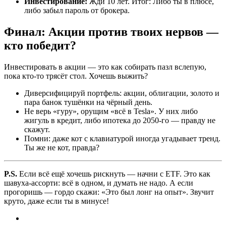
Инвестирование:
Жди 10 лет. Итог: Либо ты в плюсе,
либо забыл пароль от брокера.
Финал: Акции против твоих нервов —
кто победит?
Инвестировать в акции — это как собирать пазл вслепую,
пока кто-то трясёт стол. Хочешь выжить?
Диверсифицируй портфель: акции, облигации, золото и
пара банок тушёнки на чёрный день.
Не верь «гуру», орущим «всё в Tesla». У них либо
жигуль в кредит, либо ипотека до 2050-го — правду не
скажут.
Помни: даже кот с клавиатурой иногда угадывает тренд.
Ты же не кот, правда?
P.S.
Если всё ещё хочешь рискнуть — начни с ETF. Это как
шавуха-ассорти: всё в одном, и думать не надо. А если
прогоришь — гордо скажи: «Это был лонг на опыт». Звучит
круто, даже если ты в минусе!