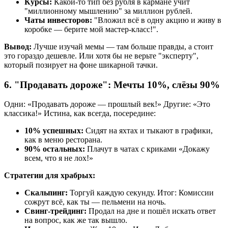
Курсы:
Какой-то тип без рубля в кармане учит
"миллионному мышлению" за миллион рублей.
Чаты инвесторов:
"Вложил всё в одну акцию и живу в
коробке — берите мой мастер-класс!".
Вывод:
Лучше изучай мемы — там больше правды, а стоит
это гораздо дешевле. Или хотя бы не верьте "эксперту",
который позирует на фоне шикарной тачки.
6. "Продавать дороже": Мечты 10%, слёзы 90%
Одни: «Продавать дороже — прошлый век!» Другие: «Это
классика!» Истина, как всегда, посередине:
10% успешных:
Сидят на яхтах и тыкают в графики,
как в меню ресторана.
90% остальных:
Плачут в чатах с криками «Докажу
всем, что я не лох!»
Стратегии для храбрых:
Скальпинг:
Торгуй каждую секунду. Итог: Комиссии
сожрут всё, как ты — пельмени на ночь.
Свинг-трейдинг:
Продал на дне и пошёл искать ответ
на вопрос, как же так вышло.