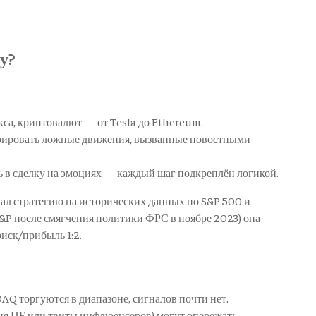
у?
екса, криптовалют — от Tesla до Ethereum.
орировать ложные движения, вызванные новостными
сь в сделку на эмоциях — каждый шаг подкреплён логикой.
ал стратегию на исторических данных по S&P 500 и
S&P после смягчения политики ФРС в ноябре 2023) она
иск/прибыль 1:2.
AQ торгуются в диапазоне, сигналов почти нет.
ния ЦБ или твиты инфлюенсеров) могут опережать