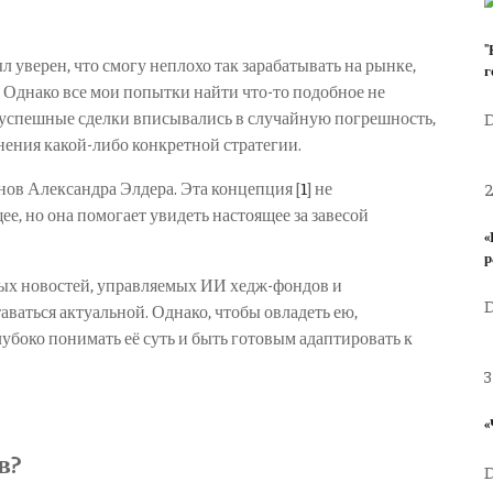
"
л уверен, что смогу неплохо так зарабатывать на рынке,
г
 Однако все мои попытки найти что-то подобное не
о успешные сделки вписывались в случайную погрешность,
D
енения какой-либо конкретной стратегии.
анов Александра Элдера. Эта концепция [
1
] не
ее, но она помогает увидеть настоящее за завесой
«
р
ных новостей, управляемых ИИ хедж-фондов и
D
ваться актуальной. Однако, чтобы овладеть ею,
лубоко понимать её суть и быть готовым адаптировать к
3
«
в?
D