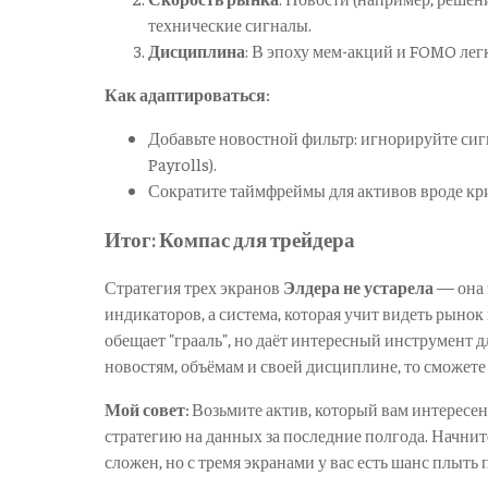
технические сигналы.
Дисциплина
: В эпоху мем-акций и FOMO легк
Как адаптироваться:
Добавьте новостной фильтр: игнорируйте си
Payrolls).
Сократите таймфреймы для активов вроде к
Итог: Компас для трейдера
Стратегия трех экранов
Элдера не устарела
— она 
индикаторов, а система, которая учит видеть рынок
обещает "грааль", но даёт интересный инструмент д
новостям, объёмам и своей дисциплине, то сможете 
Мой совет:
Возьмите актив, который вам интересен 
стратегию на данных за последние полгода. Начните
сложен, но с тремя экранами у вас есть шанс плыть п