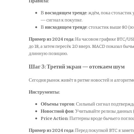
Правила:
В
восходящем тренде
: ждём, пока стохастик
— сигнал к покупке.
В
нисходящем тренде
: стохастик выше 80 (з
Пример из 2024 года:
На часовом графике BTC/USD 
до 18, а затем пересёк 20 вверх. MACD показал бычь
длинную позицию.
Шаг 3: Третий экран — отсекаем шум
Сегодня рынок живёт в ритме новостей и алгоритмов
Инструменты:
Объемы торгов
: Сильный сигнал подтвержд
Новостной фон
: Учитывайте релизы данных 
Price Action
: Паттерны вроде бычьего погло
Пример из 2024 года:
Перед покупкой BTC я замети