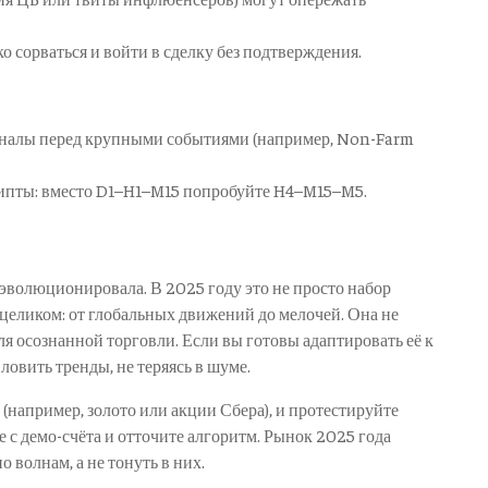
о сорваться и войти в сделку без подтверждения.
гналы перед крупными событиями (например, Non-Farm
рипты: вместо D1–H1–M15 попробуйте H4–M15–M5.
эволюционировала. В 2025 году это не просто набор
 целиком: от глобальных движений до мелочей. Она не
ля осознанной торговли. Если вы готовы адаптировать её к
ловить тренды, не теряясь в шуме.
(например, золото или акции Сбера), и протестируйте
 с демо-счёта и отточите алгоритм. Рынок 2025 года
о волнам, а не тонуть в них.