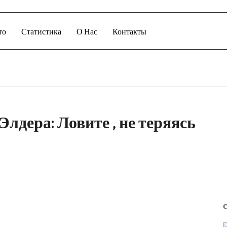
то
Статистика
О Нас
Контакты
Элдера: Ловите , не теряясь