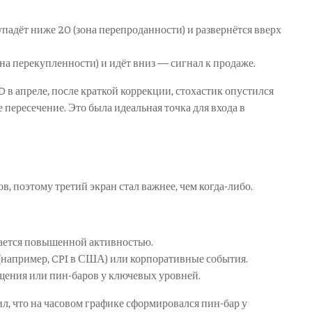
 упадёт ниже 20 (зона перепроданности) и развернётся вверх
она перекупленности) и идёт вниз — сигнал к продаже.
в апреле, после краткой коррекции, стохастик опустился
е пересечение. Это была идеальная точка для входа в
, поэтому третий экран стал важнее, чем когда-либо.
ается повышенной активностью.
(например, CPI в США) или корпоративные события.
щения или пин-баров у ключевых уровней.
л, что на часовом графике сформировался пин-бар у