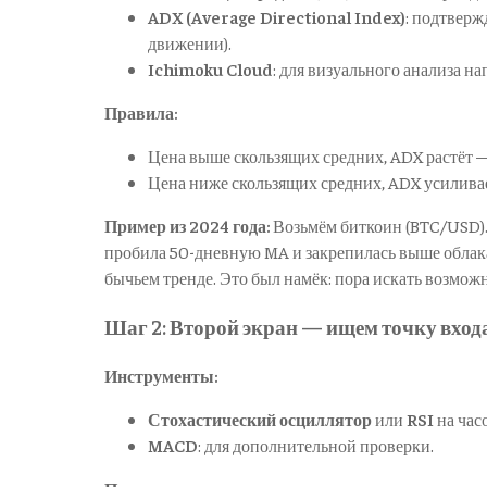
ADX (Average Directional Index)
: подтверж
движении).
Ichimoku Cloud
: для визуального анализа на
Правила:
Цена выше скользящих средних, ADX растёт
Цена ниже скользящих средних, ADX усилив
Пример из 2024 года:
Возьмём биткоин (BTC/USD). 
пробила 50-дневную MA и закрепилась выше облак
бычьем тренде. Это был намёк: пора искать возможн
Шаг 2: Второй экран — ищем точку вход
Инструменты:
Стохастический осциллятор
или
RSI
на час
MACD
: для дополнительной проверки.