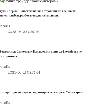
1
Купи и держи" - инвестиционная стратегия для ленивых
ениев, или Как разбогатеть, пока ты спишь
etails
2025-04-22 08:07:34
2
Бесплатные биткоины»: Как продать душу за 4 копейки и не
асстроиться
etails
2025-03-21 08:36:01
Четыре глупца»: стратегия, которая переиграла Уолл-стрит?
etails