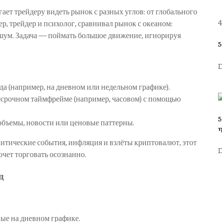
ает трейдеру видеть рынок с разных углов: от глобального
4
р, трейдер и психолог, сравнивал рынок с океаном:
шум. Задача — поймать большое движение, игнорируя
5
D
а (например, на дневном или недельном графике).
есрочном таймфрейме (например, часовом) с помощью
5
объемы, новости или ценовые паттерны.
т
литические события, инфляция и взлёты криптовалют, этот
D
очет торговать осознанно.
д
ные на дневном графике.