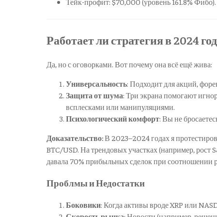
Тейк-профит: $70,000 (уровень 161.8% Фибо).
Работает ли стратегия в 2024 год
Да, но с оговорками. Вот почему она всё ещё жива:
Универсальность
: Подходит для акций, фор
Защита от шума
: Три экрана помогают игн
всплесками или манипуляциями.
Психологический комфорт
: Вы не бросаете
Доказательство:
В 2023–2024 годах я протестиров
BTC/USD. На трендовых участках (например, рост 
давала 70% прибыльных сделок при соотношении р
Проблмы и Недостатки
Боковики
: Когда активы вроде XRP или NASD
Скорость рынка
: Новости (например, реше