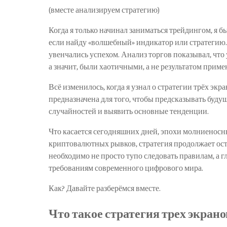
(вместе анализируем стратегию)
Когда я только начинал заниматься трейдингом, я бы
если найду «волшебный» индикатор или стратегию.
увенчались успехом. Анализ торгов показывал, чт
а значит, были хаотичными, а не результатом прим
Всё изменилось, когда я узнал о стратегии трёх экр
предназначена для того, чтобы предсказывать будущ
случайностей и выявить основные тенденции.
Что касается сегодняшних дней, эпохи молниенос
криптовалютных рывков, стратегия продолжает оста
необходимо не просто тупо следовать правилам, а г
требованиям современного цифрового мира.
Как? Давайте разберёмся вместе.
Что такое стратегия трех экрано