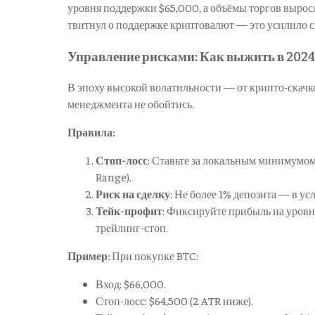
уровня поддержки $65,000, а объёмы торгов вырос
твитнул о поддержке криптовалют — это усилило с
Управление рисками: Как выжить в 2024
В эпоху высокой волатильности — от крипто-скачко
менеджмента не обойтись.
Правила:
Стоп-лосс
: Ставьте за локальным минимумо
Range).
Риск на сделку
: Не более 1% депозита — в ус
Тейк-профит
: Фиксируйте прибыль на уровн
трейлинг-стоп.
Пример:
При покупке BTC:
Вход: $66,000.
Стоп-лосс: $64,500 (2 ATR ниже).