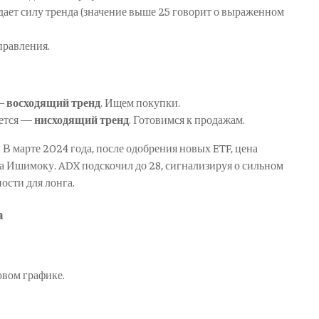
дает силу тренда (значение выше 25 говорит о выраженном
правления.
 —
восходящий тренд
. Ищем покупки.
ается —
нисходящий тренд
. Готовимся к продажам.
В марте 2024 года, после одобрения новых ETF, цена
а Ишимоку. ADX подскочил до 28, сигнализируя о сильном
ости для лонга.
а
овом графике.