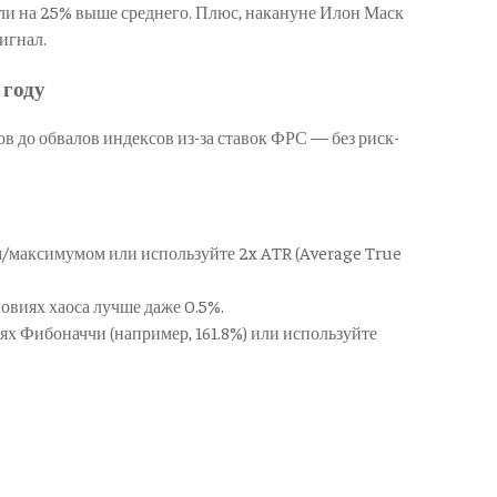
ли на 25% выше среднего. Плюс, накануне Илон Маск
игнал.
 году
в до обвалов индексов из-за ставок ФРС — без риск-
м/максимумом или используйте 2x ATR (Average True
ловиях хаоса лучше даже 0.5%.
ях Фибоначчи (например, 161.8%) или используйте