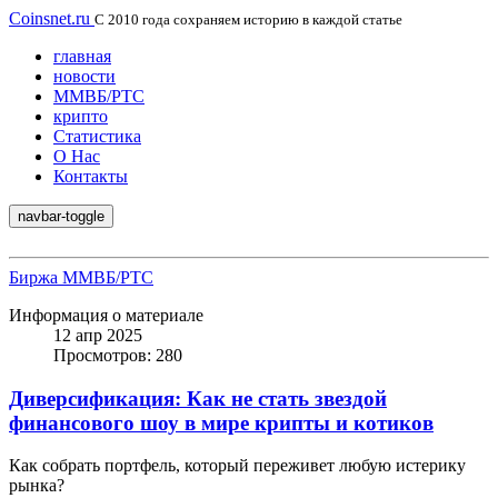
Coinsnet.ru
С 2010 года сохраняем историю в каждой статье
главная
новости
ММВБ/РТС
крипто
Статистика
О Нас
Контакты
navbar-toggle
Биржа ММВБ/РТС
Информация о материале
12 апр 2025
Просмотров: 280
Диверсификация: Как не стать звездой
финансового шоу в мире крипты и котиков
Как собрать портфель, который переживет любую истерику
рынка?