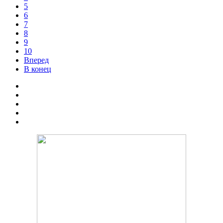
5
6
7
8
9
10
Вперед
В конец