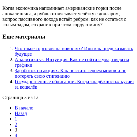
Когда экономика напоминает американские горки после
апокалипсиса, а рубль отплясывает чечётку с долларом,
вопрос пассивного дохода встаёт ребром: как не остаться с
голым задом, сохранив при этом гордую мину?
Еще материалы
Что такое торговля на новостях? Или как предсказывать
будущее
Аналитика vs. Интуиция: Как не сойти с ума, глядя на
графики
Заработок на акциях: Как не стать героем мемов и не
потерять свою стипендию
Государственные облигации: Когда «надёжность» кусает
за кошелёк
Страница 3 из 12
В начало
Назад
1
2
3
4