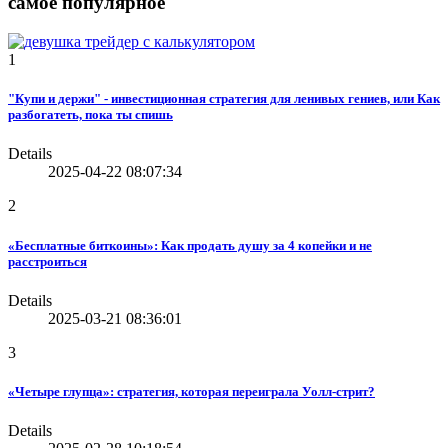
самое популярное
1
"Купи и держи" - инвестиционная стратегия для ленивых гениев, или Как
разбогатеть, пока ты спишь
Details
2025-04-22 08:07:34
2
«Бесплатные биткоины»: Как продать душу за 4 копейки и не
расстроиться
Details
2025-03-21 08:36:01
3
«Четыре глупца»: стратегия, которая переиграла Уолл-стрит?
Details